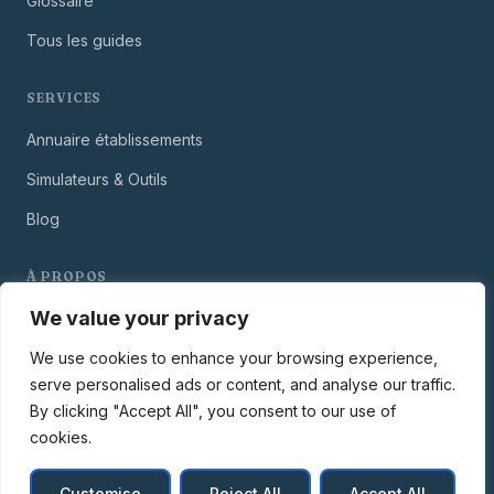
Glossaire
Tous les guides
SERVICES
Annuaire établissements
Simulateurs & Outils
Blog
À PROPOS
We value your privacy
Notre Mission
Contact
We use cookies to enhance your browsing experience,
serve personalised ads or content, and analyse our traffic.
By clicking "Accept All", you consent to our use of
cookies.
© 2026 Le Carnet du Patient — infonosocomiale.fr. Information
non-médicale.
Customise
Reject All
Accept All