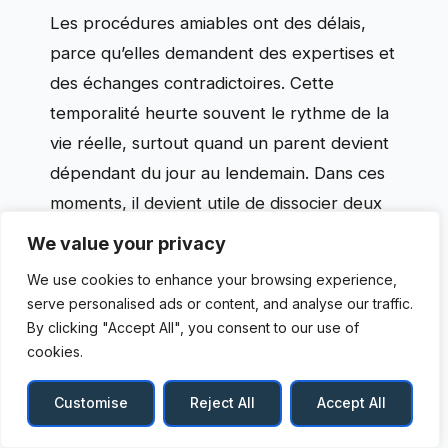
Les procédures amiables ont des délais,
parce qu’elles demandent des expertises et
des échanges contradictoires. Cette
temporalité heurte souvent le rythme de la
vie réelle, surtout quand un parent devient
dépendant du jour au lendemain. Dans ces
moments, il devient utile de dissocier deux
chantiers : d’un côté, la démarche de
We value your privacy
réclamation
et d’
indemnisation
; de
We use cookies to enhance your browsing experience,
l’autre, l’organisation immédiate de l’aide et
serve personalised ads or content, and analyse our traffic.
des relais.
By clicking "Accept All", you consent to our use of
cookies.
Le fil conducteur de Claire illustre un point
Customise
Reject All
Accept All
récurrent : une procédure peut avancer,
tandis que la famille doit, en parallèle,