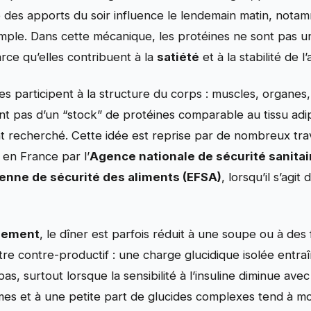
 des apports du soir influence le lendemain matin, notamm
r simple. Dans cette mécanique, les protéines ne sont pas
parce qu’elles contribuent à la
satiété
et à la stabilité de l’
ines participent à la structure du corps : muscles, organ
t pas d’un “stock” de protéines comparable au tissu adip
 recherché. Cette idée est reprise par de nombreux trav
s en France par l’
Agence nationale de sécurité sanita
enne de sécurité des aliments (EFSA)
, lorsqu’il s’agi
sement
, le dîner est parfois réduit à une soupe ou à des
tre contre-productif : une charge glucidique isolée entra
s, surtout lorsque la sensibilité à l’insuline diminue avec 
mes et à une petite part de glucides complexes tend à m