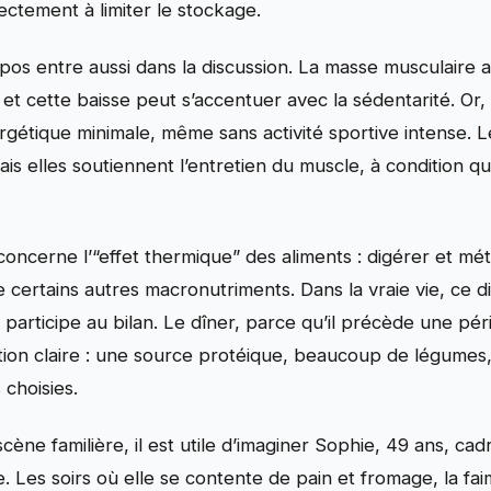
ectement à limiter le stockage.
os entre aussi dans la discussion. La masse musculaire 
 et cette baisse peut s’accentuer avec la sédentarité. Or
gétique minimale, même sans activité sportive intense. 
s elles soutiennent l’entretien du muscle, à condition que 
concerne l’“effet thermique” des aliments : digérer et mé
ertains autres macronutriments. Dans la vraie vie, ce d
il participe au bilan. Le dîner, parce qu’il précède une p
ation claire : une source protéique, beaucoup de légume
 choisies.
cène familière, il est utile d’imaginer Sophie, 49 ans, ca
 Les soirs où elle se contente de pain et fromage, la faim