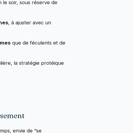
 le soir, sous réserve de
ines
, à ajuster avec un
gumes
que de féculents et de
ière, la stratégie protéique
issement
emps, envie de “se