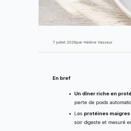
7 juillet 2026
par
Hélène Vasseur
En bref
Un dîner riche en prot
perte de poids automati
Les
protéines maigres
soir digeste et mesuré e