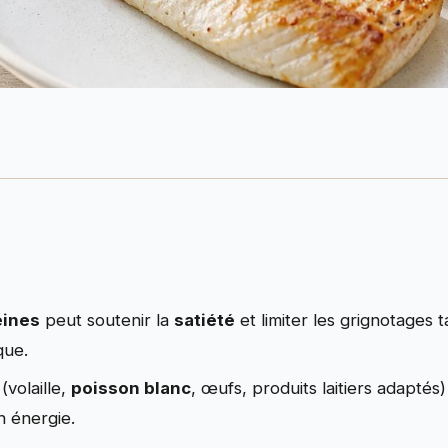
éines
peut soutenir la
satiété
et limiter les grignotages 
que.
(volaille,
poisson blanc
, œufs, produits laitiers adaptés
n énergie.