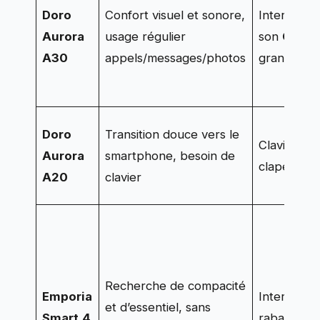
Doro
Confort visuel et sonore,
Interface
Aurora
usage régulier
son
Clear
A30
appels/messages/photos
grand écr
Doro
Transition douce vers le
Clavier rét
Aurora
smartphone, besoin de
clapet, Do
A20
clavier
Recherche de compacité
Emporia
Interface c
et d’essentiel, sans
Smart.4
rabat