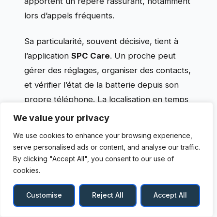
apportent un repère rassurant, notamment
lors d’appels fréquents.
Sa particularité, souvent décisive, tient à
l’application
SPC Care
. Un proche peut
gérer des réglages, organiser des contacts,
et vérifier l’état de la batterie depuis son
propre téléphone. La localisation en temps
réel et certaines alertes, dont l’inactivité
We value your privacy
prolongée, s’inscrivent dans une logique de
We use cookies to enhance your browsing experience,
sécurité mobile senior
utile pour les
serve personalised ads or content, and analyse our traffic.
personnes vivant seules.
By clicking "Accept All", you consent to our use of
cookies.
La limite principale reste la taille d’écran,
Customise
Reject All
Accept All
moins confortable pour des photos ou des
vidéos. Une autre réalité doit être assumée :