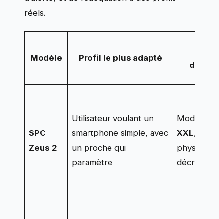
réels.
Po
Modèle
Profil le plus adapté
d’acces
Utilisateur voulant un
Mode facil
SPC
smartphone simple, avec
XXL
, touc
Zeus 2
un proche qui
physiques
paramètre
décrocher