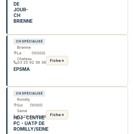
DE
JOUR-
CH
BRIENNE
32 R HUGOT
CH SPÉCIALISÉ
Brienne
Le
(10500)
Chateau
Fiche
→
03 25 92 36 36
EPSMA
3 AV BAUFFREMONT
CH SPÉCIALISÉ
Romilly
Sur
(10100)
Seine
Fiche
→
03 25 24 22 08
HDJ- CENTRE
PC - UATP DE
ROMILLY/SEINE