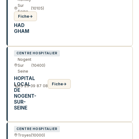
Sur
(10105)
Seine
Fiche
→
Cedex
HAD
GHAM
AV PAUL VAILLANT COUTURIER
CENTRE HOSPITALIER
Nogent
Sur
(10400)
Seine
HOPITAL
LOCAL
Fiche
→
03 25 39 87 08
DE
NOGENT-
SUR-
SEINE
5 PL ARISTIDE BRIAND
CENTRE HOSPITALIER
Troyes
(10000)