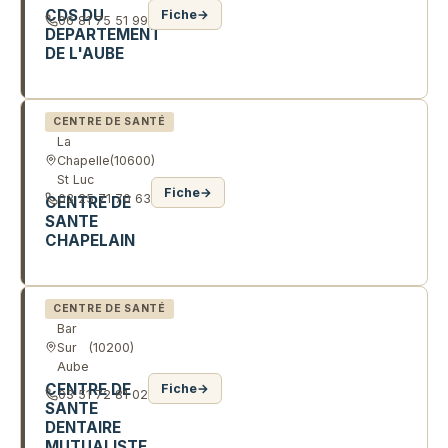
CDS DU
Fiche
→
06 81 75 51 99
DEPARTEMENT
DE L'AUBE
2 R PIERRE LABONDE
CENTRE DE SANTÉ
La
Chapelle
(10600)
St Luc
Fiche
→
03 25 71 70 63
CENTRE DE
SANTE
CHAPELAIN
90 R GÉNÉRAL SARRAIL
CENTRE DE SANTÉ
Bar
Sur
(10200)
Aube
CENTRE DE
Fiche
→
03 51 72 81 02
SANTE
DENTAIRE
MUTUALISTE