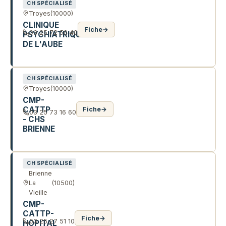
CH SPÉCIALISÉ
Troyes
(10000)
CLINIQUE
Fiche
→
03 25 72 50 40
PSYCHIATRIQUE
DE L'AUBE
5 R RAYMOND BURGARD
CH SPÉCIALISÉ
Troyes
(10000)
CMP-
CATTP
Fiche
→
03 25 73 16 60
- CHS
BRIENNE
44 AV PIERRE BROSSOLETTE
CH SPÉCIALISÉ
Brienne
La
(10500)
Vieille
CMP-
CATTP-
Fiche
→
03 25 27 51 10
HOPITAL