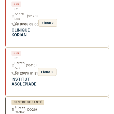
SSR
St
Andre
(10120)
Les
Fiche
→
Vergers
03 51 65 08 00
CLINIQUE
KORIAN
3 AV COLETTE ET DANIEL PETITJEAN
SSR
St
Parres
(10410)
Aux
Fiche
→
Tertres
03 25 70 81 81
INSTITUT
ASCLEPIADE
12 R DES PERRIERES
CENTRE DE SANTÉ
Troyes
(10026)
Cedex