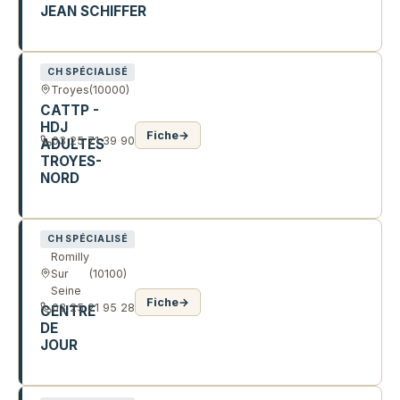
JEAN SCHIFFER
1 AV MARECHAL LECLERC
CH SPÉCIALISÉ
Troyes
(10000)
CATTP -
HDJ
Fiche
→
03 25 71 39 90
ADULTES
TROYES-
NORD
40 AV PASTEUR
CH SPÉCIALISÉ
Romilly
Sur
(10100)
Seine
Fiche
→
03 25 21 95 28
CENTRE
DE
JOUR
R ARAGO