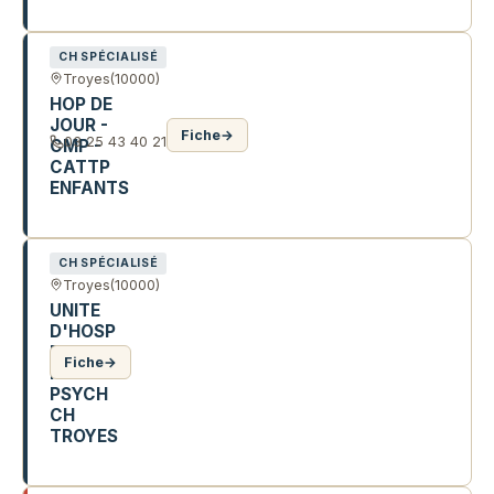
27 R DES CHAMPS ÉLYSÉES
CH SPÉCIALISÉ
Troyes
(10000)
HOP DE
JOUR -
Fiche
→
03 25 43 40 21
CMP -
CATTP
ENFANTS
34 R DE LA PAIX
CH SPÉCIALISÉ
Troyes
(10000)
UNITE
D'HOSP
DE
Fiche
→
PEDO
PSYCH
CH
TROYES
37 R DE LA MARNE