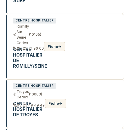
AUBE
2 R GASTON CHEQ
CENTRE HOSPITALIER
Romilly
Sur
(10105)
Seine
Cedex
Fiche
→
03 25 21 96 00
CENTRE
HOSPITALIER
DE
ROMILLY/SEINE
AV PAUL V COUTURIER
CENTRE HOSPITALIER
Troyes
(10003)
Cedex
CENTRE
Fiche
→
03 25 49 49 49
HOSPITALIER
DE TROYES
101 AV ANATOLE FRANCE