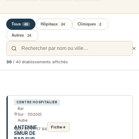
Tous
Hôpitaux
Cliniques
40
24
2
Autres
14
30
/ 40 établissements affichés
Liste des établissements de santé 
CENTRE HOSPITALIER
Bar
Sur
(10200)
Aube
ANTENNE
Fiche
→
03 25 27 17 84
SMUR DE