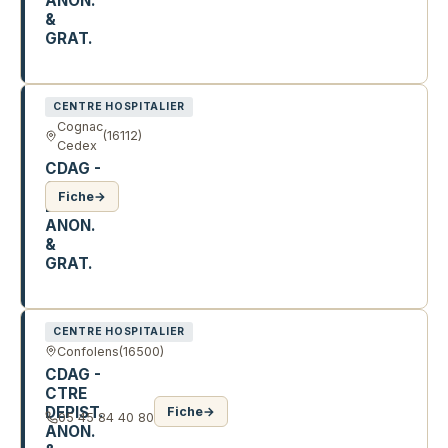
ANON.
&
GRAT.
RPT DE GIRAC
CENTRE HOSPITALIER
Cognac
(16112)
Cedex
CDAG -
CTRE
Fiche
→
DEPIST.
ANON.
&
GRAT.
65 AV D ANGOULEME
CENTRE HOSPITALIER
Confolens
(16500)
CDAG -
CTRE
DEPIST.
Fiche
→
05 45 84 40 80
ANON.