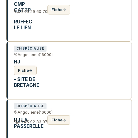
CMP -
CATTP
Fiche
→
05 45 29 60 70
-
RUFFEC
LE LIEN
26 R DU 8 MAI 1945
CH SPÉCIALISÉ
Angouleme
(16000)
HJ
CAMILLE
Fiche
→
CLAUDEL
- SITE DE
BRETAGNE
42 BD DE BRETAGNE
CH SPÉCIALISÉ
Angouleme
(16000)
HJ LA
Fiche
→
05 45 92 83 07
PASSERELLE
40 BD DE LA REPUBLIQUE