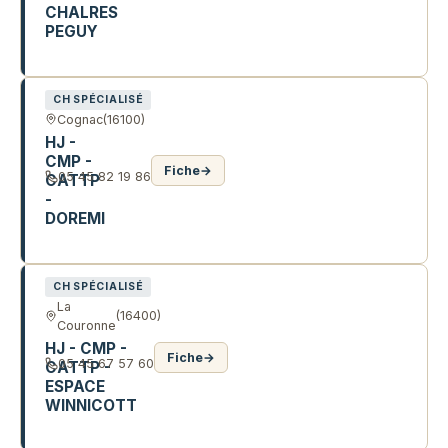
CHALRES
PEGUY
2 R CHARLES PEGUY
CH SPÉCIALISÉ
Cognac
(16100)
HJ -
CMP -
Fiche
→
05 45 82 19 86
CATTP
-
DOREMI
5 R GEORGES BRIAND
CH SPÉCIALISÉ
La
(16400)
Couronne
HJ - CMP -
Fiche
→
05 45 67 57 60
CATTP -
ESPACE
WINNICOTT
33 RTE DU JONCO