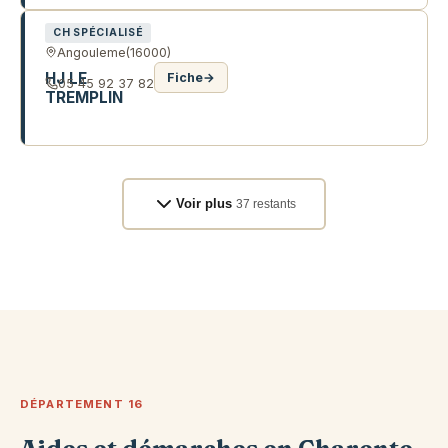
CH SPÉCIALISÉ
Angouleme
(16000)
HJ LE
Fiche
→
05 45 92 37 82
TREMPLIN
151 R DE PARIS
Voir plus
37 restants
DÉPARTEMENT 16