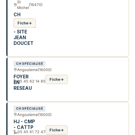
St
(16470)
Michel
CH
CAMILLE
Fiche
→
CLAUDEL
- SITE
JEAN
DOUCET
R JEAN DOUCET
CH SPÉCIALISÉ
Angouleme
(16000)
FOYER
Fiche
→
05 45 62 14 85
EN
RESEAU
37 R AULARD
CH SPÉCIALISÉ
Angouleme
(16000)
HJ - CMP
- CATTP
Fiche
→
05 45 61 72 47
-