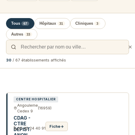
Tous
Hôpitaux
Cliniques
67
31
3
Autres
33
30
/ 67 établissements affichés
Liste des établissements de santé 
CENTRE HOSPITALIER
Angouleme
(16959)
Cedex 9
CDAG -
CTRE
Fiche
→
05 45 24 40 91
DEPIST.