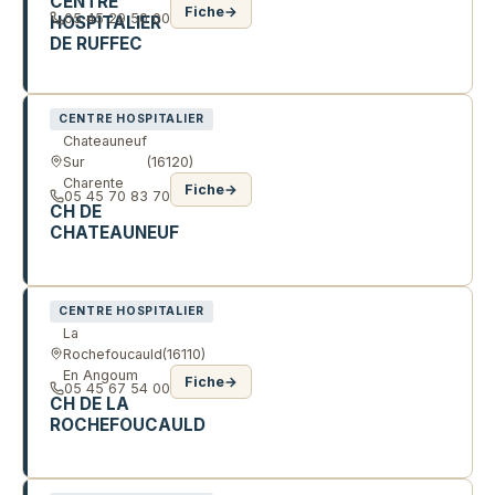
CENTRE
Fiche
→
05 45 29 50 00
HOSPITALIER
DE RUFFEC
15 R DE L HOPITAL
CENTRE HOSPITALIER
Chateauneuf
Sur
(16120)
Charente
Fiche
→
05 45 70 83 70
CH DE
CHATEAUNEUF
PL DE L'EGLISE
CENTRE HOSPITALIER
La
Rochefoucauld
(16110)
En Angoum
Fiche
→
05 45 67 54 00
CH DE LA
ROCHEFOUCAULD
PL DU CHAMP DE FOIRE