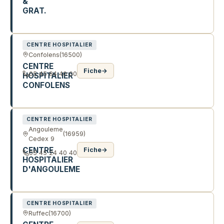
&
GRAT.
R MARCEL PERROT
CENTRE HOSPITALIER
Confolens
(16500)
CENTRE
Fiche
→
05 45 84 40 00
HOSPITALIER
CONFOLENS
R MARCEL PERROT
CENTRE HOSPITALIER
Angouleme
(16959)
Cedex 9
CENTRE
Fiche
→
05 45 24 40 40
HOSPITALIER
D'ANGOULEME
RPT DE GIRAC
CENTRE HOSPITALIER
Ruffec
(16700)