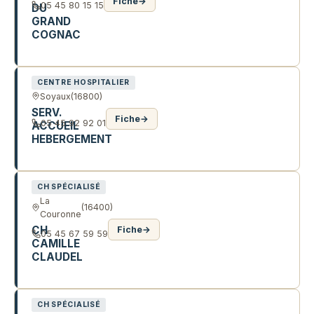
Fiche
→
05 45 80 15 15
DU
GRAND
COGNAC
65 AV D ANGOULEME
CENTRE HOSPITALIER
Soyaux
(16800)
SERV.
Fiche
→
05 45 92 92 01
ACCUEIL
HEBERGEMENT
40 CHE DE LA JAUFERTIE
CH SPÉCIALISÉ
La
(16400)
Couronne
CH
Fiche
→
05 45 67 59 59
CAMILLE
CLAUDEL
17 R CAMILLE CLAUDEL
CH SPÉCIALISÉ