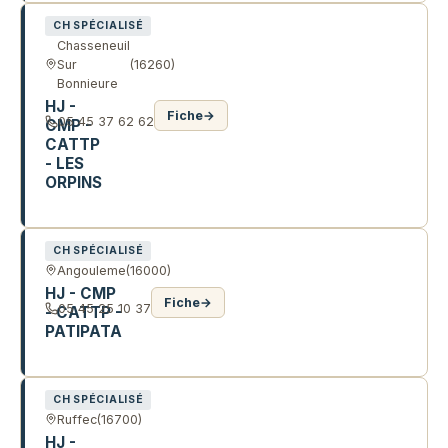
CH SPÉCIALISÉ
Chasseneuil
Sur
(16260)
Bonnieure
HJ -
Fiche
→
05 45 37 62 62
CMP -
CATTP
- LES
ORPINS
1 R DU GRAND PRES
CH SPÉCIALISÉ
Angouleme
(16000)
HJ - CMP
Fiche
→
05 45 25 10 37
- CATTP -
PATIPATA
37 R LEONCE GUIMBERTEAU
CH SPÉCIALISÉ
Ruffec
(16700)
HJ -