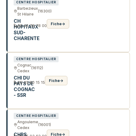
CENTRE HOSPITALIER
Barbezieux
(16300)
St Hilaire
CH
Fiche
→
05 45 78 78 00
HOPITAUX
SUD-
CHARENTE
RTE DE SAINT BONNET
CENTRE HOSPITALIER
Cognac
(16112)
Cedex
CHI DU
Fiche
→
05 45 80 15 15
PAYS DE
COGNAC
- SSR
71 AV D ANGOULEME
CENTRE HOSPITALIER
Angouleme
(16001)
Cedex
CHRS
Fiche
→