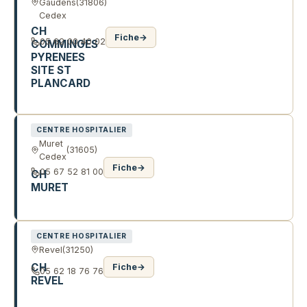
Gaudens
(31806)
Cedex
CH
Fiche
→
05 62 00 40 02
COMMINGES
PYRENEES
SITE ST
PLANCARD
AV SIMONE VEIL
CENTRE HOSPITALIER
Muret
(31605)
Cedex
Fiche
→
05 67 52 81 00
CH
MURET
116 AV LOUIS PASTEUR
CENTRE HOSPITALIER
Revel
(31250)
CH
Fiche
→
05 62 18 76 76
REVEL
2 AV ROGER RICALENS