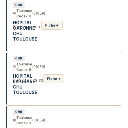
CHR
Toulouse
(31059)
Cedex 9
HOPITAL
Fiche
→
05 61 77 66 11
GARONNE
CHU
TOULOUSE
224 AV DE CASSELARDIT
CHR
Toulouse
(31059)
Cedex 9
HOPITAL
Fiche
→
05 61 77 78 33
LA GRAVE
CHU
TOULOUSE
PL LANGE
CHR
Toulouse
(31059)
Cedex 9