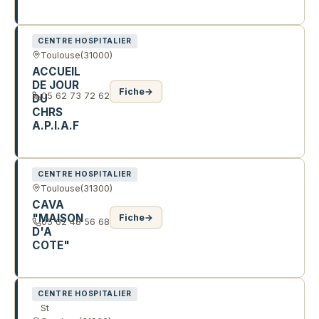
20 AV LARRIEU THIBAUD
CENTRE HOSPITALIER
Toulouse
(31000)
ACCUEIL
DE JOUR
Fiche
→
05 62 73 72 62
DU
CHRS
A.P.I.A.F
31 R DE L'ETOILE
CENTRE HOSPITALIER
Toulouse
(31300)
CAVA
"MAISON
Fiche
→
05 62 48 56 68
D'A
COTE"
45 R JEAN-DE-PINS
CENTRE HOSPITALIER
St