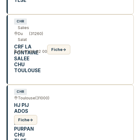
TLSE
170 AV DE CASSELARDIT
CHR
Salies
Du
(31260)
Salat
CRF LA
Fiche
→
05 61 90 92 00
FONTAINE
SALEE
CHU
TOULOUSE
ALL DU PREVENTORIUM
CHR
Toulouse
(31000)
HJ PIJ
ADOS
APJA
Fiche
→
HOP
PURPAN
CHU