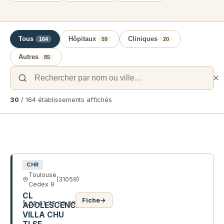
Tous
Hôpitaux
Cliniques
164
59
20
Autres
85
30
/ 164 établissements affichés
Liste des établissements de santé
CHR
Toulouse
(31059)
Cedex 9
CL
Fiche
→
05 61 77 93 30
ADOLESCENCE
VILLA CHU