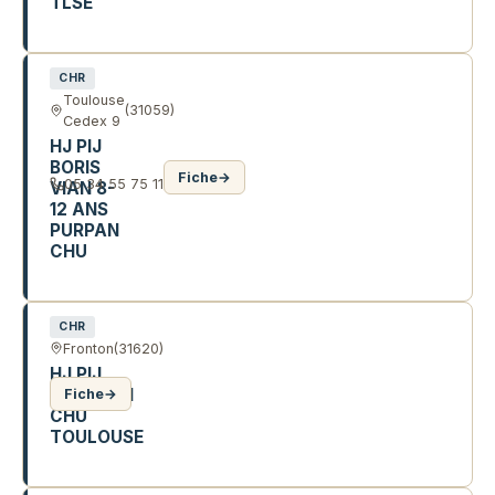
TLSE
PL DU DR BAYLAC
CHR
Toulouse
(31059)
Cedex 9
HJ PIJ
BORIS
Fiche
→
05 34 55 75 11
VIAN 8-
12 ANS
PURPAN
CHU
PL DU DR BAYLAC
CHR
Fronton
(31620)
HJ PIJ
FRONTON
Fiche
→
CHU
TOULOUSE
3 R DU 19 MARS 1962