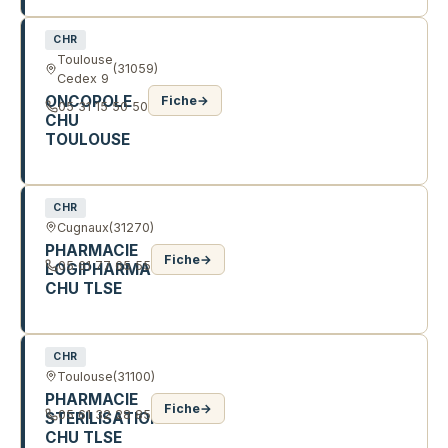
CHR
Toulouse
(31059)
Cedex 9
ONCOPOLE
Fiche
→
05 31 15 50 50
CHU
TOULOUSE
1 AV IRENE JOLIOT CURIE
CHR
Cugnaux
(31270)
PHARMACIE
Fiche
→
05 61 77 65 55
LOGIPHARMA
CHU TLSE
293 CHE DE TUCAUT
CHR
Toulouse
(31100)
PHARMACIE
Fiche
→
05 61 32 28 85
STERILISATION
CHU TLSE