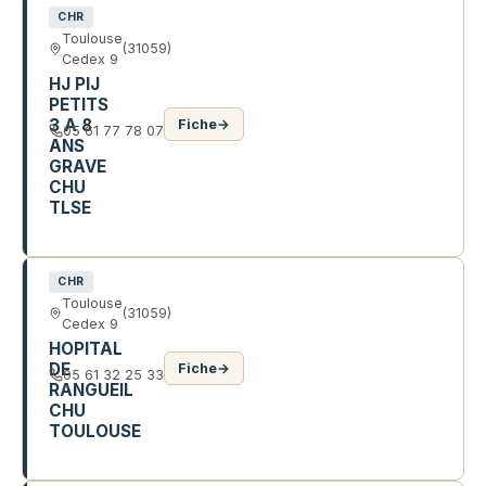
CHR
Toulouse
(31059)
Cedex 9
HJ PIJ
PETITS
3 A 8
Fiche
→
05 61 77 78 07
ANS
GRAVE
CHU
TLSE
PL LANGE
CHR
Toulouse
(31059)
Cedex 9
HOPITAL
DE
Fiche
→
05 61 32 25 33
RANGUEIL
CHU
TOULOUSE
1 AV PR JEAN POULHES