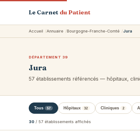
Le Carnet
du Patient
Accueil
Annuaire
Bourgogne-Franche-Comté
Jura
DÉPARTEMENT 39
Jura
57 établissements référencés — hôpitaux, clin
Tous
Hôpitaux
Cliniques
A
57
32
2
30
/ 57 établissements affichés