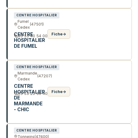
42 AV MARTYRS RESISTANCE
CENTRE HOSPITALIER
Fumel
(47501)
Cedex
CENTRE
Fiche
→
05 53 40 54 00
HOSPITALIER
DE FUMEL
11 AV LEON BLUM
CENTRE HOSPITALIER
Marmande
(47207)
Cedex
CENTRE
HOSPITALIER
Fiche
→
05 53 20 30 40
DE
MARMANDE
- CHIC
76 R DOCTEUR COURRET
CENTRE HOSPITALIER
Tonneins
(47400)