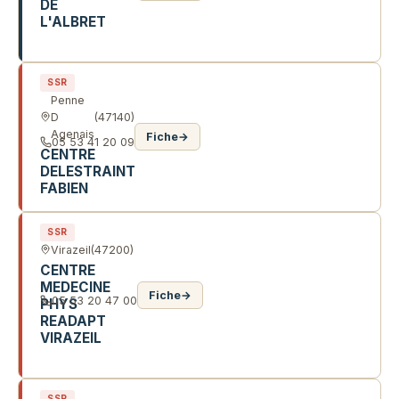
DE
L'ALBRET
17 AV MARECHAL FOCH
SSR
Penne
D
(47140)
Agenais
Fiche
→
05 53 41 20 09
CENTRE
DELESTRAINT
FABIEN
SSR
Virazeil
(47200)
CENTRE
MEDECINE
Fiche
→
05 53 20 47 00
PHYS
READAPT
VIRAZEIL
3581 RTE DE MIRAMONT DE GUYENNE
SSR