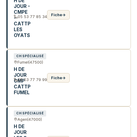
H DE
JOUR -
CMPE
Fiche
→
05 53 77 85 34
-
CATTP
LES
OYATS
8 R DU STADE
CH SPÉCIALISÉ
Fumel
(47500)
H DE
JOUR
Fiche
→
05 53 77 79 99
CMP
CATTP
FUMEL
2 R DU BARON B. DE LANGSDORFF
CH SPÉCIALISÉ
Agen
(47000)
H DE
JOUR