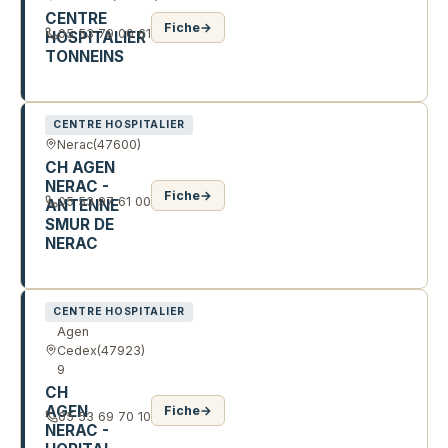
CENTRE
Fiche
→
05 53 79 00 61
HOSPITALIER
TONNEINS
CRS DE L'ABBE LANUSSE
CENTRE HOSPITALIER
Nerac
(47600)
CH AGEN
NERAC -
Fiche
→
05 53 97 61 00
ANTENNE
SMUR DE
NERAC
80 ALL D'ALBRET
CENTRE HOSPITALIER
Agen
Cedex
(47923)
9
CH
AGEN
Fiche
→
05 53 69 70 10
NERAC -