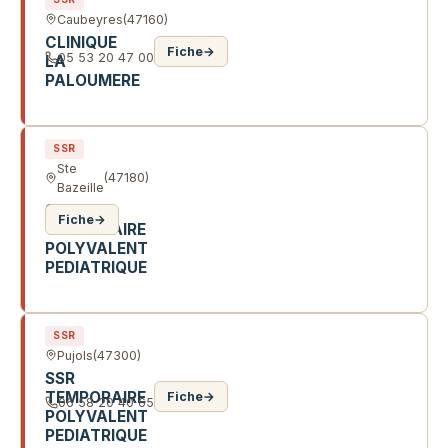
Caubeyres
(47160)
CLINIQUE
Fiche
→
05 53 20 47 00
LA
PALOUMERE
60 RTE DES LANDES
SSR
Ste
(47180)
Bazeille
SSR
Fiche
→
TEMPORAIRE
POLYVALENT
PEDIATRIQUE
17 AV DE GRAVEYRON
SSR
Pujols
(47300)
SSR
TEMPORAIRE
Fiche
→
06 58 20 40 65
POLYVALENT
PEDIATRIQUE