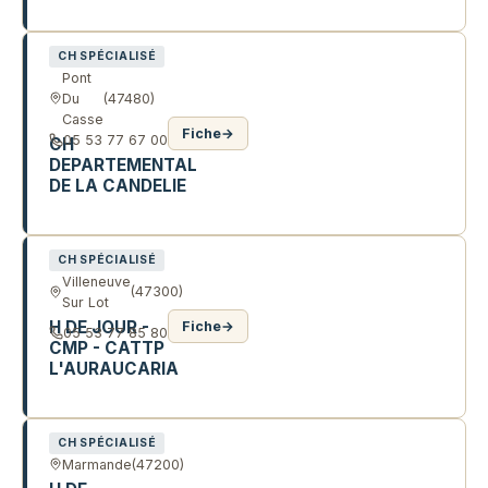
442 CRS GAMBETTA
CH SPÉCIALISÉ
Pont
Du
(47480)
Casse
Fiche
→
05 53 77 67 00
CH
DEPARTEMENTAL
DE LA CANDELIE
RTE DE LA CANDELIE
CH SPÉCIALISÉ
Villeneuve
(47300)
Sur Lot
H DE JOUR -
Fiche
→
05 53 77 85 80
CMP - CATTP
L'AURAUCARIA
172 AV DU GENERAL DE GAULLE
CH SPÉCIALISÉ
Marmande
(47200)