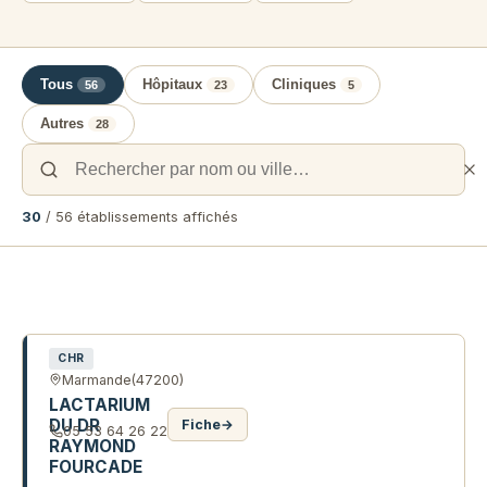
Tous
Hôpitaux
Cliniques
56
23
5
Autres
28
30
/ 56 établissements affichés
Liste des établissements de santé 
CHR
Marmande
(47200)
LACTARIUM
DU DR
Fiche
→
05 53 64 26 22
RAYMOND
FOURCADE