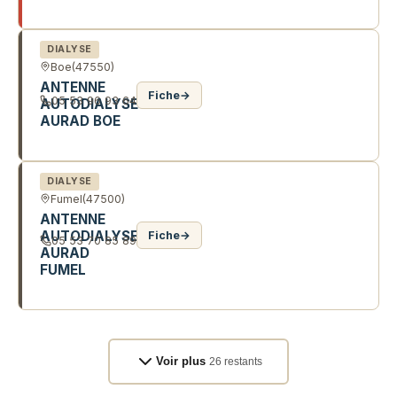
97 RTE DU MOULIN DE THOMAS
DIALYSE
Boe
(47550)
ANTENNE
Fiche
→
05 53 96 93 64
AUTODIALYSE
AURAD BOE
10 AV PIERRE MENDES
DIALYSE
Fumel
(47500)
ANTENNE
AUTODIALYSE
Fiche
→
05 53 70 85 89
AURAD
FUMEL
75 AV LÉON BLUM
Voir plus
26 restants