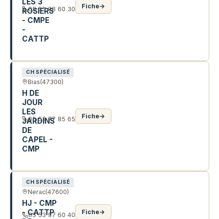
LES 3
Fiche
→
05 53 98 60 30
ROSIERS
- CMPE
-
CATTP
IMPASSE LA GOULFIE
CH SPÉCIALISÉ
Bias
(47300)
H DE
JOUR
LES
Fiche
→
05 53 77 85 65
JARDINS
DE
CAPEL -
CMP
1095 RTE DE CARABELLE
CH SPÉCIALISÉ
Nerac
(47600)
HJ - CMP
- CATTP
Fiche
→
05 53 97 60 40