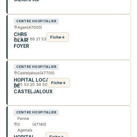
12 R DIDEROT
CENTRE HOSPITALIER
Agen
(47000)
CHRS
Fiche
→
05 53 66 21 53
CLAIR
FOYER
20 PL JEAN BAPTISTE DURAND
CENTRE HOSPITALIER
Casteljaloux
(47700)
HOPITAL LOCAL
Fiche
→
05 53 20 34 50
DE
CASTELJALOUX
R DES ABEILLES
CENTRE HOSPITALIER
Penne
D
(47140)
Agenais
Fiche
→