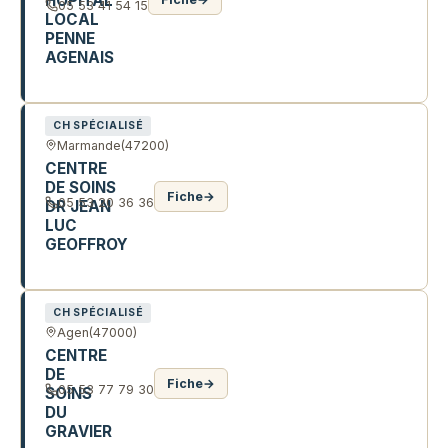
HOPITAL
05 53 41 54 15
LOCAL
PENNE
AGENAIS
1 AV DE LA MYRE MORY
CH SPÉCIALISÉ
Marmande
(47200)
CENTRE
DE SOINS
Fiche
→
05 53 20 36 36
DR JEAN
LUC
GEOFFROY
24 BD DE MARE
CH SPÉCIALISÉ
Agen
(47000)
CENTRE
DE
Fiche
→
05 53 77 79 30
SOINS
DU
GRAVIER