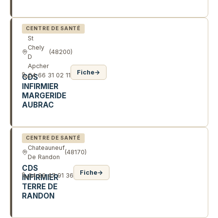
R DE FORTUNIO
CENTRE DE SANTÉ
St
Chely
(48200)
D
Apcher
Fiche
→
04 66 31 02 11
CDS
INFIRMIER
MARGERIDE
AUBRAC
7 R DOCTEUR YVES DALLE
CENTRE DE SANTÉ
Chateauneuf
(48170)
De Randon
CDS
Fiche
→
04 66 47 91 36
INFIRMIER
TERRE DE
RANDON
2 PL DUGUESCLIN