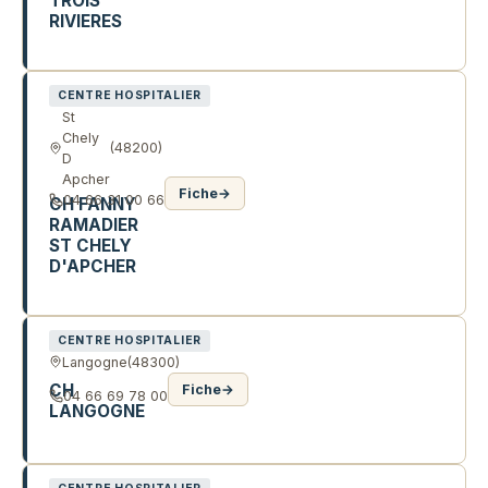
TROIS
RIVIERES
QUA DE L'OULTRE
CENTRE HOSPITALIER
St
Chely
(48200)
D
Apcher
Fiche
→
04 66 31 00 66
CH FANNY
RAMADIER
ST CHELY
D'APCHER
RTE DU MALZIEU
CENTRE HOSPITALIER
Langogne
(48300)
CH
Fiche
→
04 66 69 78 00
LANGOGNE
AV DE LA TUILERIE