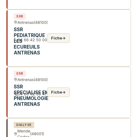
8 R D'AURELLE DE PALADINES
SSR
Antrenas
(48100)
SSR
PEDIATRIQUE
Fiche
→
04 66 42 50 00
LES
ECUREUILS
ANTRENAS
RTE DE NASBINALS
SSR
Antrenas
(48100)
SSR
SPECIALISE EN
Fiche
→
04 66 42 50 47
PNEUMOLOGIE
ANTRENAS
RTE DE NASBINALS
DIALYSE
Mende
(48001)
Cedex