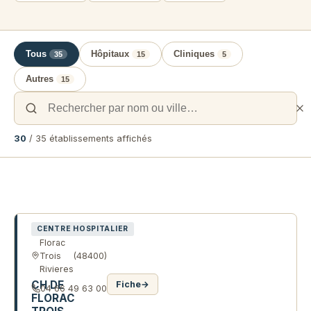
Tous
Hôpitaux
Cliniques
35
15
5
Autres
15
30
/ 35 établissements affichés
Liste des établissements de santé e
CENTRE HOSPITALIER
Florac
Trois
(48400)
Rivieres
CH DE
Fiche
→
04 66 49 63 00
FLORAC