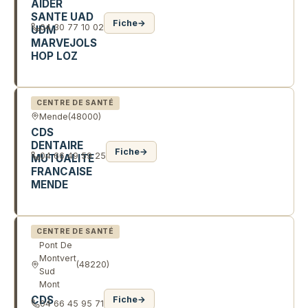
AIDER
SANTE UAD
Fiche
→
04 30 77 10 02
UDM
MARVEJOLS
HOP LOZ
CHE JEAN FONTUGNE
CENTRE DE SANTÉ
Mende
(48000)
CDS
DENTAIRE
Fiche
→
04 66 49 59 25
MUTUALITE
FRANCAISE
MENDE
1 BD THEOPHILE ROUSSEL
CENTRE DE SANTÉ
Pont De
Montvert
(48220)
Sud
Mont
CDS
Fiche
→
04 66 45 95 71