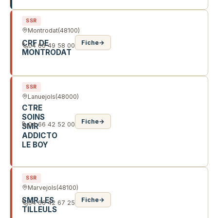
SSR
Montrodat
(48100)
CRF DE
Fiche
→
04 66 49 58 00
MONTRODAT
VIMENET
SSR
Lanuejols
(48000)
CTRE
SOINS
Fiche
→
04 66 42 52 00
SMR
ADDICTO
LE BOY
1 R DU BOY
SSR
Marvejols
(48100)
SMR LES
Fiche
→
04 66 42 67 25
TILLEULS