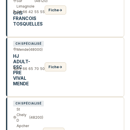
Sur
(48120)
Limagnole
Fiche
→
04 66 42 55 55
CHS
FRANCOIS
TOSQUELLES
R DE L'HOPITAL
CH SPÉCIALISÉ
Mende
(48000)
HJ
ADULT-
SSC
Fiche
→
04 66 65 70 50
PRE
VIVAL
MENDE
15 R DU PRE VIVAL
CH SPÉCIALISÉ
St
Chely
(48200)
D
Apcher