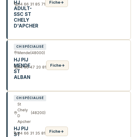
HJ
Fiche
→
04 66 31 85 71
ADULT-
SSC ST
CHELY
D'APCHER
CHE DU CROS
CH SPÉCIALISÉ
Mende
(48000)
HJ PIJ
MENDE
Fiche
→
04 66 47 20 81
ST
ALBAN
6 R NELSON MANDELA
CH SPÉCIALISÉ
St
Chely
(48200)
D
Apcher
HJ PIJ
Fiche
→
04 66 31 35 81
ST