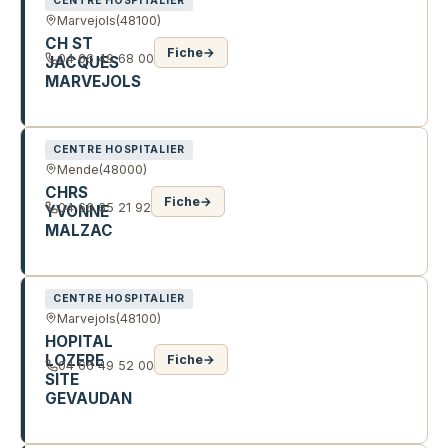
CENTRE HOSPITALIER
Marvejols
(48100)
CH ST
Fiche
→
04 66 49 68 00
JACQUES
MARVEJOLS
CHE JEAN FONTUGNE
CENTRE HOSPITALIER
Mende
(48000)
CHRS
Fiche
→
04 66 65 21 92
YVONNE
MALZAC
12 AV DE LA GARE
CENTRE HOSPITALIER
Marvejols
(48100)
HOPITAL
LOZERE
Fiche
→
04 66 49 52 00
SITE
GEVAUDAN
CHE JEAN FONTUGNE