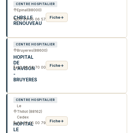
CENTRE HOSPITALIER
Epinal
(88000)
CHRS LE
Fiche
→
03 29 35 06 57
RENOUVEAU
2 R DE LA VOIVRE
CENTRE HOSPITALIER
Bruyeres
(88600)
HOPITAL
DE
Fiche
→
03 29 52 70 00
L'AVISON
-
BRUYERES
16 R DE L'HOPITAL
CENTRE HOSPITALIER
Le
Thillot
(88162)
Cedex
Fiche
→
03 29 25 00 79
HOPITAL
LE