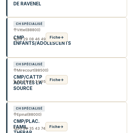
DE RAVENEL
1115 AV RENÉ PORTERAT
CH SPÉCIALISÉ
Vittel
(88800)
CMP
Fiche
→
03 29 08 46 49
ENFANTS/ADOLESCENTS
10 R DE LUXEMBOURG
CH SPÉCIALISÉ
Mirecourt
(88500)
CMP/CATTP
Fiche
→
03 29 37 34 95
ADULTES LA
SOURCE
1 AV GRAILLET
CH SPÉCIALISÉ
Epinal
(88000)
CMP/PLAC.
FAMIL.
Fiche
→
03 29 35 43 74
THERAP.