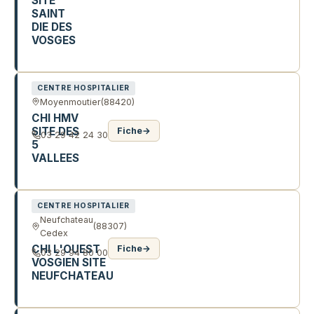
SITE
SAINT
DIE DES
VOSGES
26 R DU NOUVEL HOPITAL
CENTRE HOSPITALIER
Moyenmoutier
(88420)
CHI HMV
SITE DES
Fiche
→
03 29 42 24 30
5
VALLEES
75 R DU PETIT HINBAUMONT
CENTRE HOSPITALIER
Neufchateau
(88307)
Cedex
CHI L'OUEST
Fiche
→
03 29 94 80 00
VOSGIEN SITE
NEUFCHATEAU
1280 AV DE LA DIVISION LECLERC