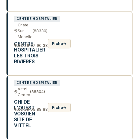
1 R GEORGES LANG
CENTRE HOSPITALIER
Chatel
Sur
(88330)
Moselle
CENTRE
Fiche
→
03 29 67 90 38
HOSPITALIER
LES TROIS
RIVIERES
2 R DES VERGERS
CENTRE HOSPITALIER
Vittel
(88804)
Cedex
CHI DE
L'OUEST
Fiche
→
03 29 05 88 88
VOSGIEN
SITE DE
VITTEL
191 AV MAURICE BARRES