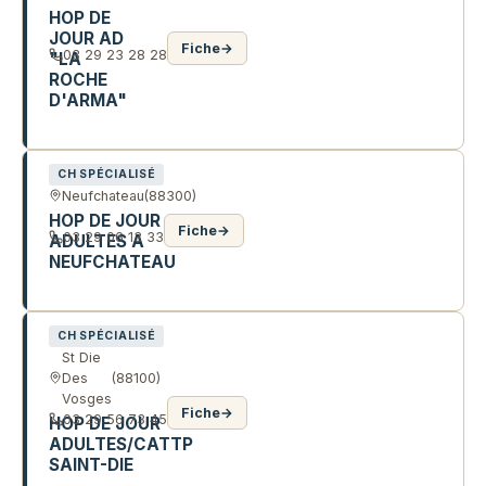
HOP DE
JOUR AD
Fiche
→
03 29 23 28 28
"LA
ROCHE
D'ARMA"
11 CHE DES GRANGES PUTON
CH SPÉCIALISÉ
Neufchateau
(88300)
HOP DE JOUR
Fiche
→
03 29 06 13 33
ADULTES A
NEUFCHATEAU
8 PL CARRIERE
CH SPÉCIALISÉ
St Die
Des
(88100)
Vosges
Fiche
→
03 29 56 73 45
HOP DE JOUR
ADULTES/CATTP
SAINT-DIE