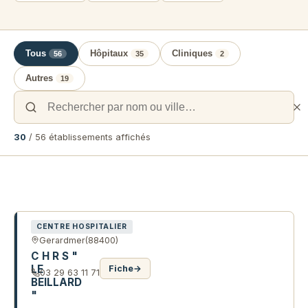
Tous
Hôpitaux
Cliniques
56
35
2
Autres
19
30
/ 56 établissements affichés
Liste des établissements de santé e
CENTRE HOSPITALIER
Gerardmer
(88400)
C H R S "
LE
Fiche
→
03 29 63 11 71
BEILLARD
"