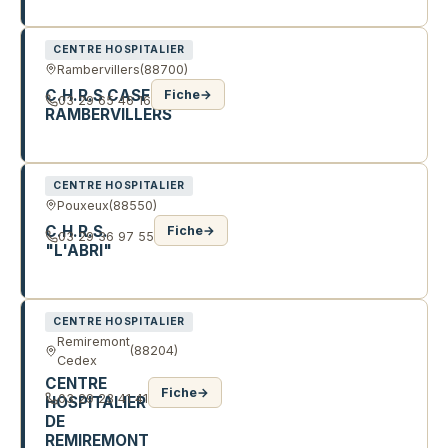
41 CHE DE LA SCIERIE
CENTRE HOSPITALIER
Rambervillers
(88700)
C.H.R.S CASFC
Fiche
→
03 29 65 46 16
RAMBERVILLERS
24 R ARISTIDE BRIAND
CENTRE HOSPITALIER
Pouxeux
(88550)
C.H.R.S.
Fiche
→
03 29 36 97 55
"L'ABRI"
1299 R DE GENEMONT
CENTRE HOSPITALIER
Remiremont
(88204)
Cedex
CENTRE
Fiche
→
03 29 23 41 41
HOSPITALIER
DE
REMIREMONT