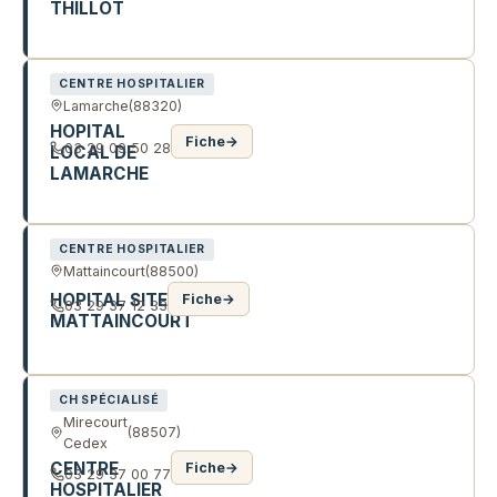
THILLOT
60 R CHARLES DE GAULLE
CENTRE HOSPITALIER
Lamarche
(88320)
HOPITAL
Fiche
→
03 29 09 50 28
LOCAL DE
LAMARCHE
4 R DE BELLUNE
CENTRE HOSPITALIER
Mattaincourt
(88500)
HOPITAL SITE
Fiche
→
03 29 37 12 33
MATTAINCOURT
1 R DU GENERAL DE GAULLE
CH SPÉCIALISÉ
Mirecourt
(88507)
Cedex
CENTRE
Fiche
→
03 29 37 00 77
HOSPITALIER