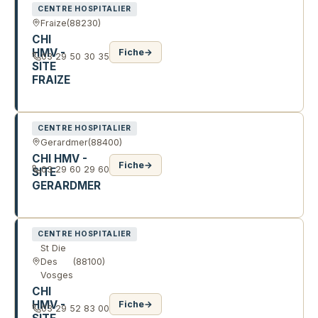
CENTRE HOSPITALIER
Fraize
(88230)
CHI
HMV -
Fiche
→
03 29 50 30 35
SITE
FRAIZE
42 R DE LA COSTELLE
CENTRE HOSPITALIER
Gerardmer
(88400)
CHI HMV -
Fiche
→
03 29 60 29 60
SITE
GERARDMER
22 BD KELSCH
CENTRE HOSPITALIER
St Die
Des
(88100)
Vosges
CHI
HMV -
Fiche
→
03 29 52 83 00