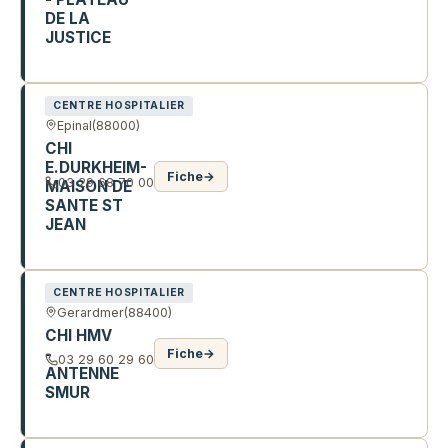
DE LA
JUSTICE
2 AV ROBERT SCHUMAN
CENTRE HOSPITALIER
Epinal
(88000)
CHI
E.DURKHEIM-
Fiche
→
03 29 68 70 00
MAISON DE
SANTE ST
JEAN
31 R THIERS
CENTRE HOSPITALIER
Gerardmer
(88400)
CHI HMV
-
Fiche
→
03 29 60 29 60
ANTENNE
SMUR
22 BD KELSCH