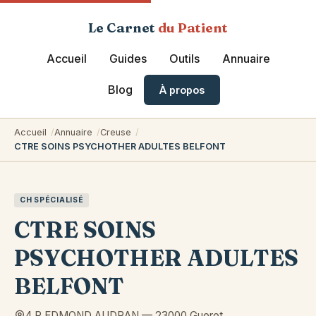
Le Carnet
du Patient
Accueil
Guides
Outils
Annuaire
Blog
À propos
Accueil
Annuaire
Creuse
CTRE SOINS PSYCHOTHER ADULTES BELFONT
CH SPÉCIALISÉ
CTRE SOINS
PSYCHOTHER ADULTES
BELFONT
4 R EDMOND AUDRAN
—
23000
Gueret