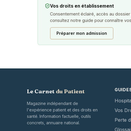
Vos droits en établissement
Consentement éclairé, accès au dossier
consultez notre guide pour connaître vos
Préparer mon admission
GUIDE
Le Carnet
du Patient
Hospita
Magazine indépendant de
l'expérience patient et des droits en
Vos Dro
santé. Information factuelle, outils
Perte 
concrets, annuaire national.
Glossai