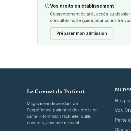
Vos droits en établissement
Consentement éclairé, accès au dossier
consultez notre guide pour connaître vos
Préparer mon admission
GUIDE
Le Carnet
du Patient
Hospita
Magazine indépendant de
l'expérience patient et des droits en
Vos Dro
santé. Information factuelle, outils
Perte 
concrets, annuaire national.
Glossai