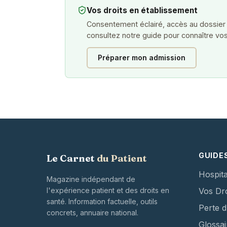
Vos droits en établissement
Consentement éclairé, accès au dossier
consultez notre guide pour connaître vos
Préparer mon admission
GUIDE
Le Carnet
du Patient
Hospita
Magazine indépendant de
l'expérience patient et des droits en
Vos Dro
santé. Information factuelle, outils
Perte 
concrets, annuaire national.
Glossai