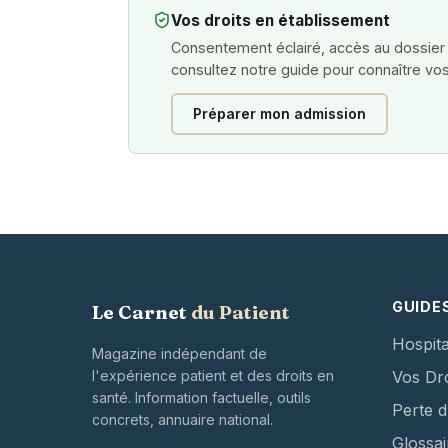
Vos droits en établissement
Consentement éclairé, accès au dossier
consultez notre guide pour connaître vos
Préparer mon admission
GUIDE
Le Carnet
du Patient
Hospita
Magazine indépendant de
l'expérience patient et des droits en
Vos Dro
santé. Information factuelle, outils
Perte 
concrets, annuaire national.
Glossai