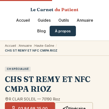
Le Carnet
du Patient
Accueil
Guides
Outils
Annuaire
Blog
À propos
Accueil
Annuaire
Haute-Saône
CHS ST REMY ET NFC CMPA RIOZ
CH SPÉCIALISÉ
CHS ST REMY ET NFC
CMPA RIOZ
R CLAIR SOLEIL
—
70190
Rioz
03 84 68 25 00
Itinéraire