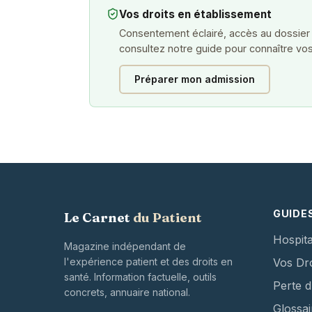
Vos droits en établissement
Consentement éclairé, accès au dossier
consultez notre guide pour connaître vos
Préparer mon admission
GUIDE
Le Carnet
du Patient
Hospita
Magazine indépendant de
l'expérience patient et des droits en
Vos Dro
santé. Information factuelle, outils
Perte 
concrets, annuaire national.
Glossai